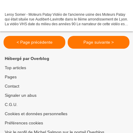
Leroy Somer - Moteurs Patay Vidéo de l'ancienne usine des Moteurs Patay
qui était située rue Audibert-Lavirotte dans le 8ème arrondissement de Lyon.
La vidéo VHS date du milieu des années 90 Le narrateur de cette vidéo est
Marcel Chassaigne, il en est...
< Page précédente
Page suivante >
Hébergé par Overblog
Top articles
Pages
Contact
Signaler un abus
C.G.U.
Cookies et données personnelles
Préférences cookies
Voir le profil de Michel Salmon sur le portail Overblog