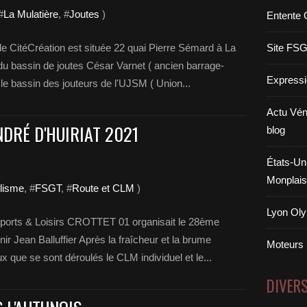
#
La Mulatière
, #
Joutes
)
Entente 
e CitéCréation est située 22 quai Pierre Sémard à La
Site FS
 du bassin de joutes César Varnet ( ancien barrage-
Expressi
 le bassin des jouteurs de l'UJSM ( Union...
Actu Vén
DRÉ D'HUIRIAT 2021
blog
États-Uni
Monplais
lisme
, #
FSGT
, #
Route et CLM
)
Lyon Oly
Sports & Loisirs CROTTET 01 organisait le 28ème
r Jean Balluffier Après la fraîcheur et la brume
Moteurs
x que se sont déroulés le CLM individuel et le...
DIVER