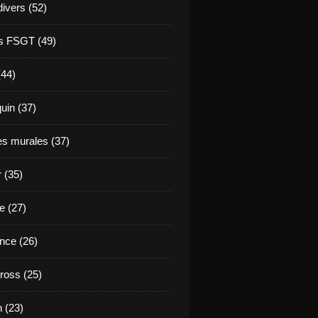
divers (52)
s FSGT (49)
(44)
in (37)
es murales (37)
 (35)
e (27)
nce (26)
ross (25)
 (23)