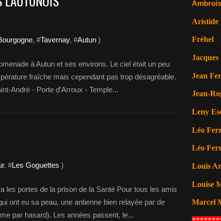
 L'AUTUNOIS
Ambrois
Aristide
Fréhel
Bourgogne
, #
Tavernay
, #
Autun
)
Jacques 
menade à Autun et ses environs. Le ciel était un peu
Jean Fer
pérature fraîche mais cependant pas trop désagréable.
int-André - Porte d'Arroux - Temple...
Jean-Ro
Leny Es
Léo Ferr
Léo Ferr
r
, #
Les Goguettes
)
Louis A
Louise M
a les portes de la prison de la Santé Pour tous les amis
qui ont eu sa peau, une antienne bien relayée par de
Marcel 
 par hasard). Les années passent, le...
*******