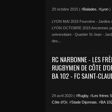
29 octobre 2015 ( #
Balades
, #
Lyon
)
LYON MAI 2015 Fourvière - Jardins d
LYON OCTOBRE 2015 Anciennes pris
universitaire - Quartier St Jean - J
des...
RC NARBONNE - LES FRÈ
RUGBYMEN DE CÔTE D'OR
BA 102 - FC SAINT-CLAU
29 avril 2020 ( #
Rugby
, #
Les frères 
Côte d'Or
, #
Stade Dijonnais
, #
BA 10