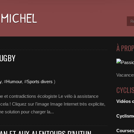
 MICHEL
À PRO
RUGBY
Vacances
y
, #
Humour
, #
Sports divers
)
CYCLI
e et contradictions écologiste Le vélo à assistance
Vidéos 
ela ! Cliquez sur l'image Image Internet très explicite,
ne solution pour charger la...
Cyclism
N ET AUX ALENTOURS D'AUTUN -
Courses