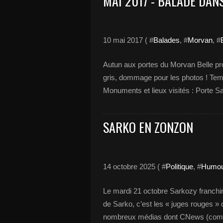
MAI 2017 - BALADE DANS
10 mai 2017 ( #
Balades
, #
Morvan
, #
Autun aux portes du Morvan Belle pro
gris, dommage pour les photos ! Tem
Monuments et lieux visités : Porte Sa
SARKO EN ZONZON
14 octobre 2025 ( #
Politique
, #
Humou
Le mardi 21 octobre Sarkozy franchir
de Sarko, c’est les « juges rouges » 
nombreux médias dont CNews (comme