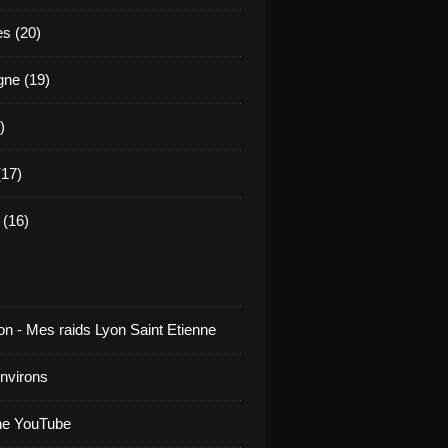
es (20)
ne (19)
)
17)
(16)
on - Mes raids Lyon Saint Etienne
environs
ne YouTube