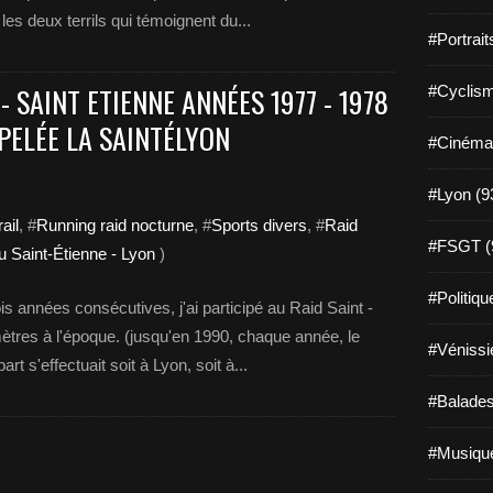
es deux terrils qui témoignent du...
#Portrait
- SAINT ETIENNE ANNÉES 1977 - 1978
#Cyclism
PPELÉE LA SAINTÉLYON
#Cinéma
#Lyon (9
rail
, #
Running raid nocturne
, #
Sports divers
, #
Raid
#FSGT (
ou Saint-Étienne - Lyon
)
#Politiqu
années consécutives, j'ai participé au Raid Saint -
mètres à l'époque. (jusqu'en 1990, chaque année, le
#Vénissi
rt s'effectuait soit à Lyon, soit à...
#Balades
#Musique