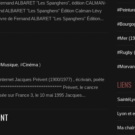
e Fernand ALBARET "Les Spanghero", édition CALMAN-
#Peintur
nand ALBARET "Les Spanghero" Édition Calman-Lévy
 livre de Fernand ALBARET "Les Spanghero" Édition...
#Bourgog
#Mer (19
#Rugby (
#
Musique
, #
Cinéma
)
#Morvan 
ternet Jacques Prévert (1900/1977) , écrivain, poète
LIENS
********************************* Prévert, le cancre
sée sur France 3, le 10 mai 1995 Jacques...
SaintéLy
Lyon et 
ENT
Ma chaî