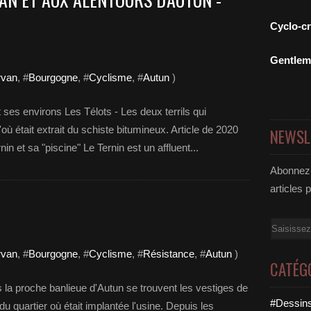
Cyclo-c
Gentle
van
, #
Bourgogne
, #
Cyclisme
, #
Autun
)
ses environs Les Télots - Les deux terrils qui
ù était extrait du schiste bitumineux. Article de 2020
NEWSL
in et sa "piscine" Le Ternin est un affluent...
Abonnez-
articles 
Email
van
, #
Bourgogne
, #
Cyclisme
, #
Résistance
, #
Autun
)
CATÉG
 la proche banlieue d'Autun se trouvent les vestiges de
#Dessins
u quartier où était implantée l'usine. Depuis les