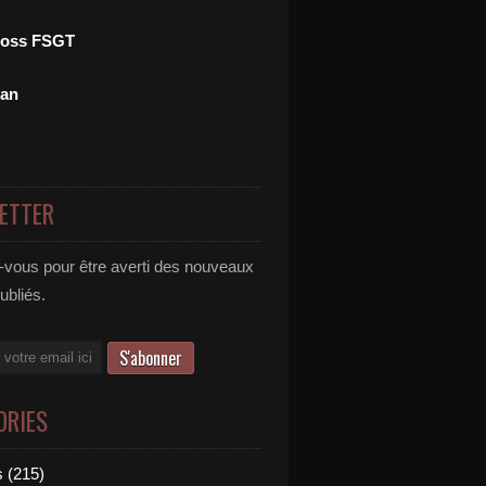
ross FSGT
man
ETTER
vous pour être averti des nouveaux
publiés.
ORIES
 (215)