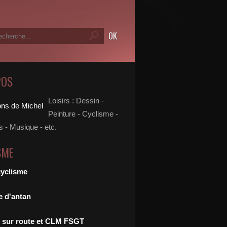
POS
Loisirs : Dessin -
Peinture - Cyclisme -
 - Musique - etc.
SME
cyclisme
e d'antan
 sur route et CLM FSGT