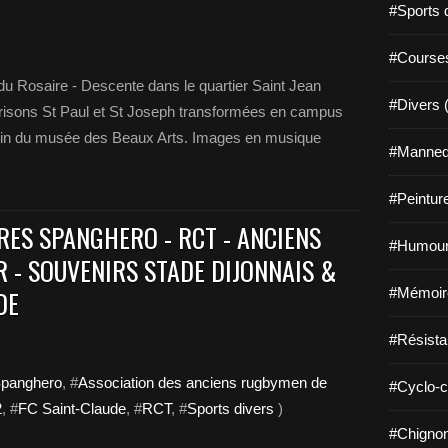
#Sports 
#Course
u Rosaire - Descente dans le quartier Saint Jean
#Divers 
ons St Paul et St Joseph transformées en campus
ardin du musée des Beaux Arts. Images en musique
#Mannequ
#Peintur
RES SPANGHERO - RCT - ANCIENS
#Humour
 - SOUVENIRS STADE DIJONNAIS &
DE
#Mémoir
#Résista
Spanghero
, #
Association des anciens rugbymen de
#Cyclo-c
2
, #
FC Saint-Claude
, #
RCT
, #
Sports divers
)
#Chignon