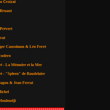
e Croizat
 Bruant
Prévert
rat
ger Caussimon & Léo Ferré
cudero
é - La Mémoire et la Mer
é - "Spleen" de Baudelaire
ragon
& Jean Ferrat
ichel
Mouloudji
*********************************