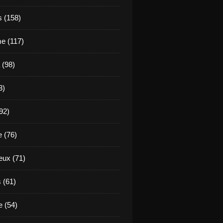
s (158)
e (117)
 (98)
3)
92)
e (76)
eux (71)
 (61)
 (54)