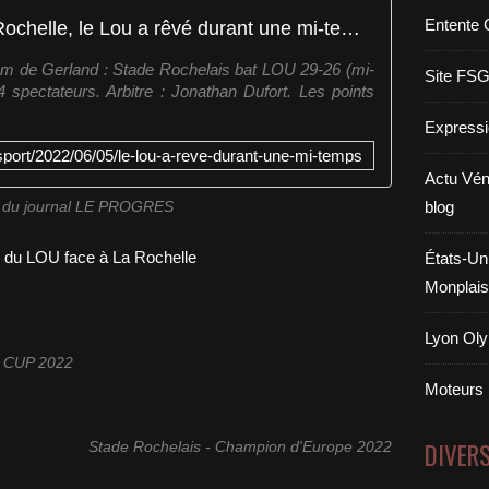
Entente 
Rugby - Top 14. Face à La Rochelle, le Lou a rêvé durant une mi-temps
m de Gerland : Stade Rochelais bat LOU 29-26 (mi-
Site FS
spectateurs. Arbitre : Jonathan Dufort. Les points
Expressi
/sport/2022/06/05/le-lou-a-reve-durant-une-mi-temps
Actu Vén
blog
le du journal LE PROGRES
États-Uni
Monplais
Lyon Oly
 CUP 2022
Moteurs
DIVER
Stade Rochelais - Champion d'Europe 2022