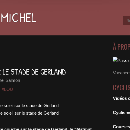
 MICHEL
À PRO
 LE STADE DE GERLAND
Vacances
hel Salmon
CYCLI
,
#LOU
Vidéos 
Cyclism
Courses
 se couche sur le stade de Gerland, le "Matmut