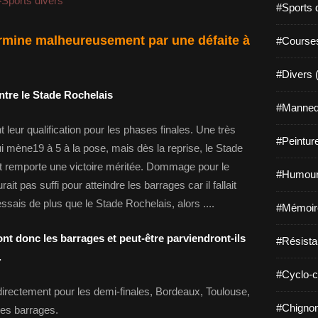
#Sports divers
#Sports 
ermine malheureusement par une défaite à
#Course
#Divers 
ntre le Stade Rochelais
#Mannequ
 leur qualification pour les phases finales. Une très
#Peintur
mène19 à 5 à la pose, mais dès la reprise, le Stade
t remporte une victoire méritée. Dommage pour le
#Humour
ait pas suffi pour atteindre les barrages car il fallait
essais de plus que le Stade Rochelais, alors ....
#Mémoir
t donc les barrages et peut-être parviendront-ils
#Résista
.
#Cyclo-c
 directement pour les demi-finales, Bordeaux, Toulouse,
#Chignon
les barrages.