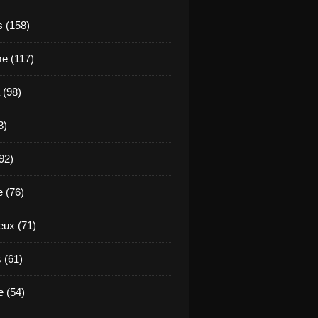
s (158)
e (117)
 (98)
3)
92)
e (76)
eux (71)
 (61)
 (54)