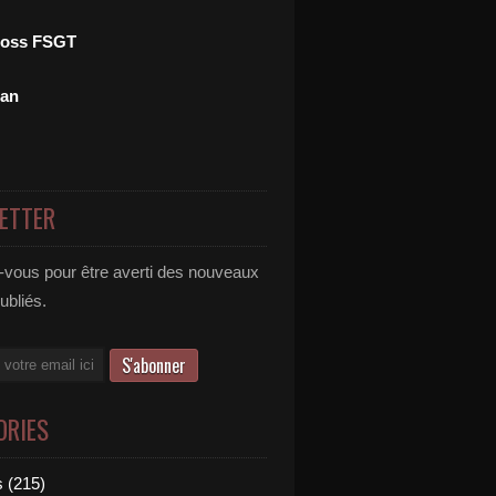
ross FSGT
man
ETTER
vous pour être averti des nouveaux
publiés.
ORIES
 (215)