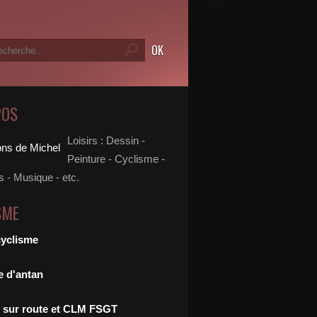
POS
Loisirs : Dessin -
Peinture - Cyclisme -
 - Musique - etc.
SME
cyclisme
e d'antan
 sur route et CLM FSGT