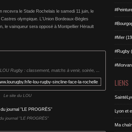
#Peintur
n recevra le Stade Rochelais le samedi 11 juin, le
le Castres olympique. L'Union Bordeaux-Bègles
#Bourgog
n, le vainqueur sera opposé à Montpellier Hérault
#Mer (19
#Rugby (
#Morvan 
 LOU Rugby : classement, matchs à venir, soirée, ...
LIENS
www.lourugby.fr/le-lou-rugby-sincline-face-la-rochelle
Le site du LOU
SaintéLy
Lyon et 
du journal "LE PROGRËS"
Ma chaî