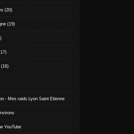
es (20)
ne (19)
)
17)
(16)
on - Mes raids Lyon Saint Etienne
environs
ne YouTube