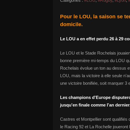
Catégories :
#LOU
,
#Rugby
,
#Lyon
,
Pour le LOU, la saison se t
domicile.
Le LOU a en effet perdu 26 à 29 co
Le LOU et le Stade Rochelais jouaient
bonne première mi-temps du LOU qui 
Rochelais évolue un ton au dessus e
LOU, mais la victoire à elle seule n'aur
une victoire bonifiée, soit marquer 3 
Les champions d'Europe disputeron
jusqu'en finale comme l'an dernier
Castres et Montpellier sont qualifiés
le Racing 92 et La Rochelle joueront 