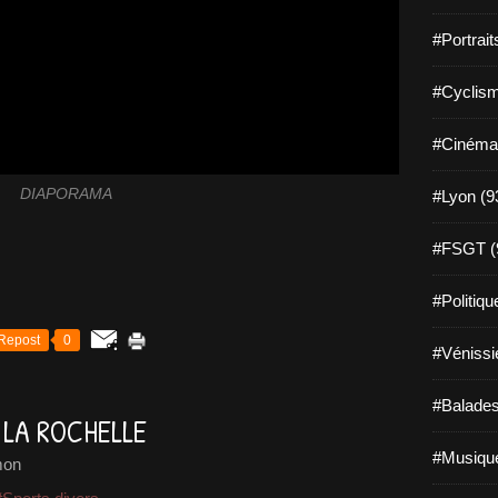
#Portrait
#Cyclism
#Cinéma
DIAPORAMA
#Lyon (9
#FSGT (
#Politiqu
Repost
0
#Vénissi
#Balades
 LA ROCHELLE
#Musique
mon