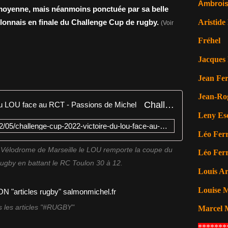
Ambrois
oyenne, mais néanmoins ponctuée par sa belle
Aristide
ulonnais en finale du Challenge Cup de rugby.
(Voir
Fréhel
Jacques 
Jean Fer
Jean-Ro
Challenge Cup 2022 - Victoire du LOU face au RCT - Passions de Michel
Leny Es
https://www.salmonmichel.fr/2022/05/challenge-cup-2022-victoire-du-lou-face-au-rct.html
Léo Ferr
 Vélodrome de Marseille le LOU remporte la coupe du
Léo Ferr
ugby en battant le RC Toulon 30 à 12.
Louis A
Louise M
 les articles "#RUGBY"
Marcel 
*******