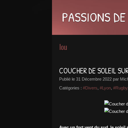
PASSIONS DE
lou
COUCHER DE SOLEIL SUR
Publié le
31 Décembre 2022
par Mic
Catégories :
#Divers
,
#Lyon
,
#Rugby
Avec un fort vent du sud, le soleil