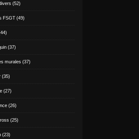
divers (52)
s FSGT (49)
(44)
in (37)
es murales (37)
 (35)
e (27)
nce (26)
ross (25)
 (23)