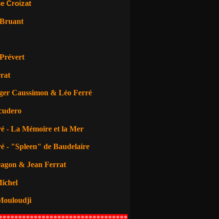
e Croizat
 Bruant
Prévert
rat
ger Caussimon & Léo Ferré
cudero
é - La Mémoire et la Mer
é - "Spleen" de Baudelaire
ragon
& Jean Ferrat
ichel
Mouloudji
*********************************