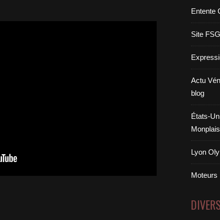
Entente 
Site FS
Expressi
Actu Vén
blog
États-Uni
Monplais
Lyon Oly
Moteurs
DIVER