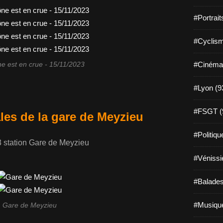
#Portrait
#Cyclism
#Cinéma
e est en crue - 15/11/2023
#Lyon (9
#FSGT (
es de la gare de Meyzieu
#Politiqu
 station Gare de Meyzieu
#Vénissi
#Balades
#Musique
Gare de Meyzieu