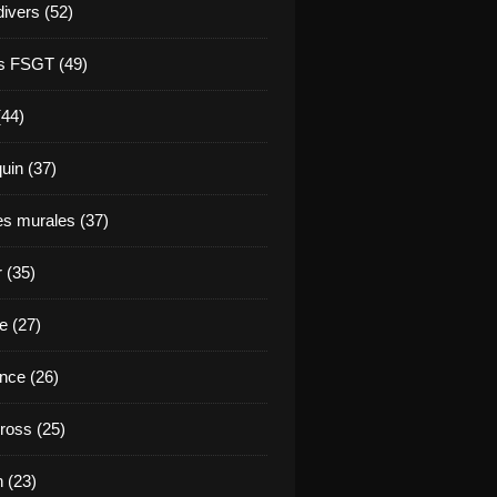
divers (52)
s FSGT (49)
(44)
in (37)
es murales (37)
 (35)
e (27)
nce (26)
ross (25)
 (23)