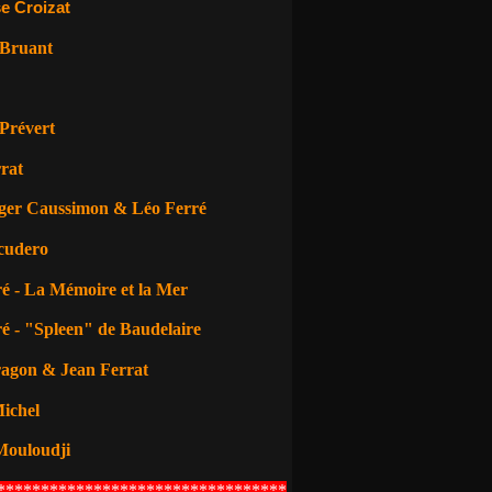
e Croizat
 Bruant
Prévert
rat
ger Caussimon & Léo Ferré
cudero
é - La Mémoire et la Mer
é - "Spleen" de Baudelaire
ragon
& Jean Ferrat
ichel
Mouloudji
*********************************