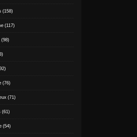
s (158)
e (117)
 (98)
3)
92)
e (76)
eux (71)
 (61)
 (54)