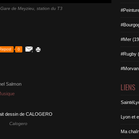
Gare de Meyzieu, station du T3
#Peintur
#Bourgog
#Mer (19
Repost
0
#Rugby (
#Morvan 
hel Salmon
LIENS
usique
SaintéLy
Lyon et 
Calogero
Ma chaî