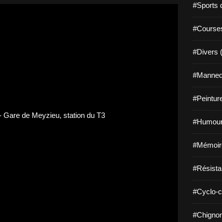
#Sports 
#Course
#Divers 
#Mannequ
#Peintur
#Humour
#Mémoir
#Résista
#Cyclo-c
#Chignon