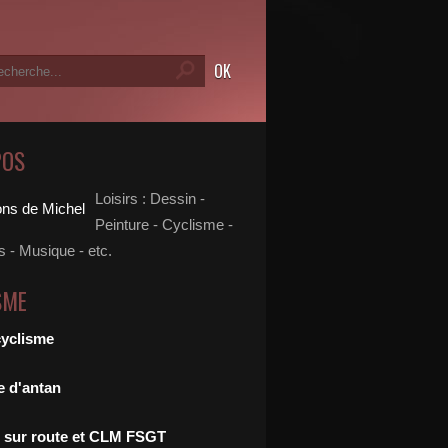
POS
Loisirs : Dessin -
Peinture - Cyclisme -
 - Musique - etc.
SME
cyclisme
e d'antan
 sur route et CLM FSGT