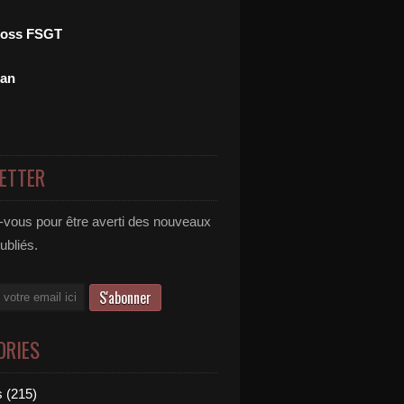
ross FSGT
man
ETTER
vous pour être averti des nouveaux
publiés.
ORIES
 (215)