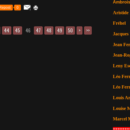
Ambrois
Repost
0
Aristide
Fréhel
44
45
46
47
48
49
50
60
70
80
90
100
200
>
>>
Jacques 
Jean Fer
Jean-Ro
Leny Es
Léo Ferr
Léo Ferr
Louis A
Louise M
Marcel 
*******