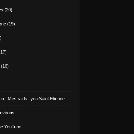
es (20)
ne (19)
)
17)
(16)
on - Mes raids Lyon Saint Etienne
environs
ne YouTube