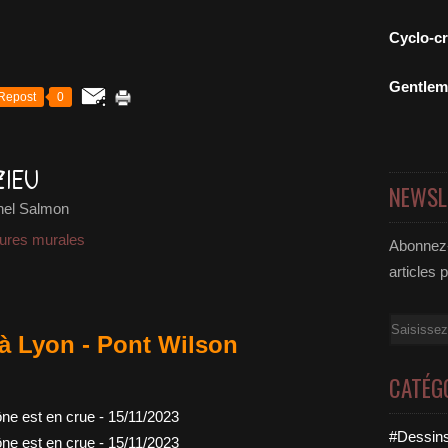
Cyclo-c
Gentle
Repost
0
ZIEU
NEWSL
hel Salmon
tures murales
Abonnez-
articles 
Email
à Lyon - Pont Wilson
CATÉG
#Dessins