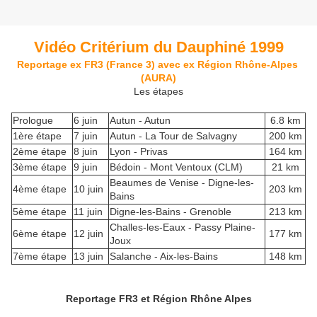
Vidéo Critérium du Dauphiné 1999
Reportage ex FR3 (France 3) avec ex Région Rhône-Alpes
(AURA)
Les étapes
Prologue
6 juin
Autun - Autun
6.8 km
1ère étape
7 juin
Autun - La Tour de Salvagny
200 km
2ème étape
8 juin
Lyon - Privas
164 km
3ème étape
9 juin
Bédoin - Mont Ventoux (CLM)
21 km
Beaumes de Venise - Digne-les-
4ème étape
10 juin
203 km
Bains
5ème étape
11 juin
Digne-les-Bains - Grenoble
213 km
Challes-les-Eaux - Passy Plaine-
6ème étape
12 juin
177 km
Joux
7ème étape
13 juin
Salanche - Aix-les-Bains
148 km
Reportage FR3 et Région Rhône Alpes