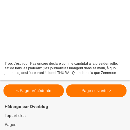
Trop, c'est trop ! Pas encore déclaré comme candidat à la présidentielle, il
est de tous les plateaux ; les journalistes mangent dans sa main, à quoi
jouent-ils, c'est écœurant ! Lionel THURA : Quand on n'a que Zemmour
inspiré par "Quand on n'a que l'amour"...
< Page précédente
Page suivante >
Hébergé par Overblog
Top articles
Pages