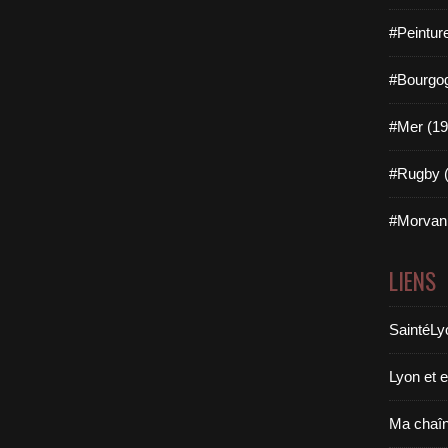
#Peintur
#Bourgog
#Mer (19
#Rugby (
#Morvan 
LIENS
SaintéLy
Lyon et 
Ma chaî