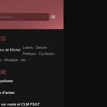
POS
Loisirs : Dessin -
Peinture - Cyclisme -
 - Musique - etc.
SME
cyclisme
e d'antan
 sur route et CLM FSGT