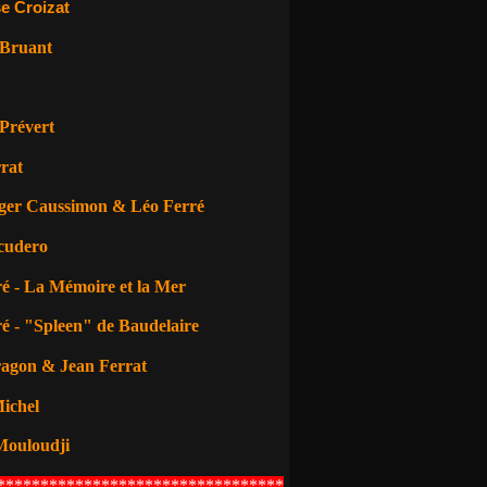
e Croizat
 Bruant
Prévert
rat
ger Caussimon & Léo Ferré
cudero
é - La Mémoire et la Mer
é - "Spleen" de Baudelaire
ragon
& Jean Ferrat
ichel
Mouloudji
*********************************