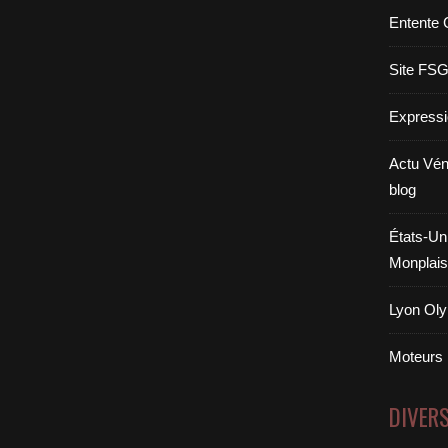
Entente 
Site FS
Expressi
Actu Vén
blog
États-Uni
Monplais
Lyon Oly
Moteurs
DIVER