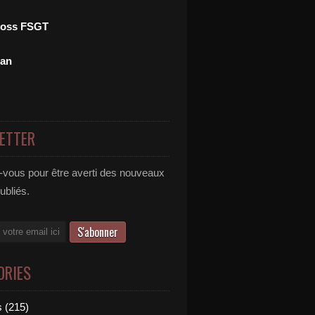
ross FSGT
man
ETTER
vous pour être averti des nouveaux
publiés.
ORIES
 (215)