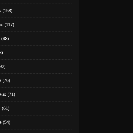
s (158)
e (117)
 (98)
3)
92)
e (76)
eux (71)
 (61)
 (54)