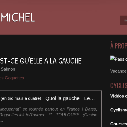
 MICHEL
À PRO
EST-CE QU'ELLE A LA GAUCHE
l Salmon
Vacances
es Goguettes
CYCLI
Vidéos 
Quoi la gauche - Les Goguettes (en trio mais à quatre)
inquennat" en tournée partout en France ! Dates,
Cyclism
//Goguettes.lnk.to/Tournee ** TOULOUSE (Casino
..
Courses