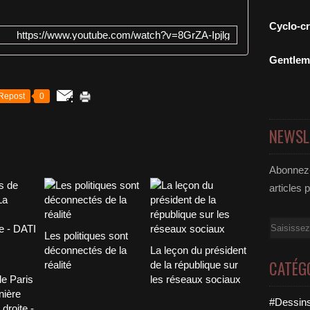
Cyclo-c
https://www.youtube.com/watch?v=8GrZA-Ipjlg
Gentle
Repost
0
NEWSL
Abonnez-
articles 
Email
Les politiques sont
déconnectés de la
La leçon du président
CATÉG
réalité
de la république sur
e Paris
les réseaux sociaux
nière
#Dessins
droite -