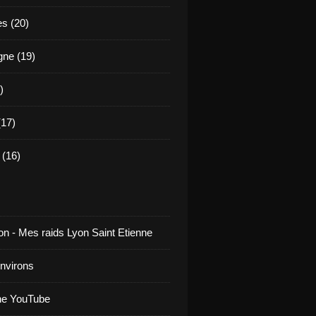
es (20)
ne (19)
)
17)
(16)
on - Mes raids Lyon Saint Etienne
environs
ne YouTube