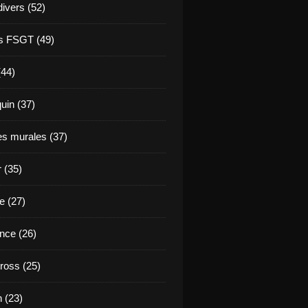
divers (52)
s FSGT (49)
(44)
in (37)
es murales (37)
 (35)
e (27)
nce (26)
ross (25)
 (23)