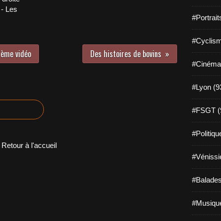
- Les
#Portrait
#Cyclism
 ème vidéo
Des histoires de bovins
#Cinéma
#Lyon (9
#FSGT (
#Politiqu
Retour à l'accueil
#Vénissi
#Balades
#Musique