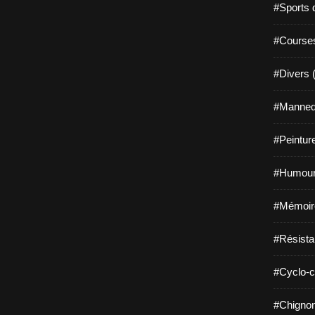
#Sports 
#Course
#Divers 
#Mannequ
#Peintur
#Humour
#Mémoir
#Résista
#Cyclo-c
#Chignon