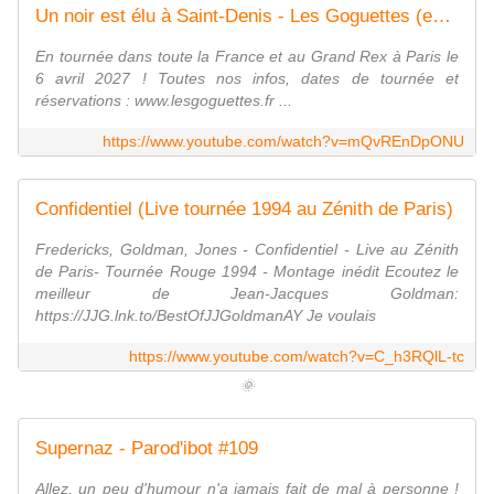
Un noir est élu à Saint-Denis - Les Goguettes (en trio mais à quatre)
En tournée dans toute la France et au Grand Rex à Paris le
6 avril 2027 ! Toutes nos infos, dates de tournée et
réservations : www.lesgoguettes.fr ...
https://www.youtube.com/watch?v=mQvREnDpONU
Confidentiel (Live tournée 1994 au Zénith de Paris)
Fredericks, Goldman, Jones - Confidentiel - Live au Zénith
de Paris- Tournée Rouge 1994 - Montage inédit Ecoutez le
meilleur de Jean-Jacques Goldman:
https://JJG.lnk.to/BestOfJJGoldmanAY Je voulais
https://www.youtube.com/watch?v=C_h3RQlL-tc
🌞
Supernaz - Parod'ibot #109
Allez, un peu d'humour n'a jamais fait de mal à personne !