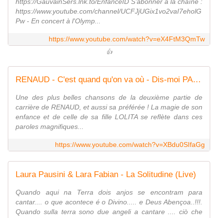
https://GauvainSers.lnk.to/EnfanceID S'abonner à la chaîne :
https://www.youtube.com/channel/UCFJjUGix1vo2vaI7eholG
Pw - En concert à l'Olymp...
https://www.youtube.com/watch?v=eX4FtM3QmTw
👍
RENAUD - C'est quand qu'on va où - Dis-moi PAPA !
Une des plus belles chansons de la deuxième partie de
carrière de RENAUD, et aussi sa préférée ! La magie de son
enfance et de celle de sa fille LOLITA se reflète dans ces
paroles magnifiques...
https://www.youtube.com/watch?v=XBdu0SIfaGg
Laura Pausini & Lara Fabian - La Solitudine (Live)
Quando aqui na Terra dois anjos se encontram para
cantar.... o que acontece é o Divino..... e Deus Abençoa..!!!.
Quando sulla terra sono due angeli a cantare .... ciò che