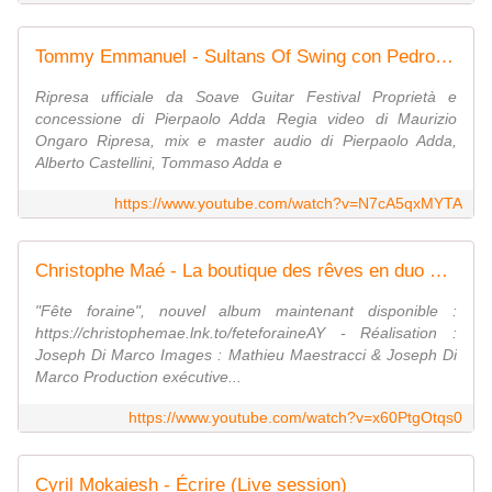
Tommy Emmanuel - Sultans Of Swing con Pedro Javier González Trio (2012)
Ripresa ufficiale da Soave Guitar Festival Proprietà e
concessione di Pierpaolo Adda Regia video di Maurizio
Ongaro Ripresa, mix e master audio di Pierpaolo Adda,
Alberto Castellini, Tommaso Adda e
https://www.youtube.com/watch?v=N7cA5qxMYTA
Christophe Maé - La boutique des rêves en duo avec Francis Cabrel (Clip Studio)
"Fête foraine", nouvel album maintenant disponible :
https://christophemae.lnk.to/feteforaineAY - Réalisation :
Joseph Di Marco Images : Mathieu Maestracci & Joseph Di
Marco Production exécutive...
https://www.youtube.com/watch?v=x60PtgOtqs0
Cyril Mokaiesh - Écrire (Live session)