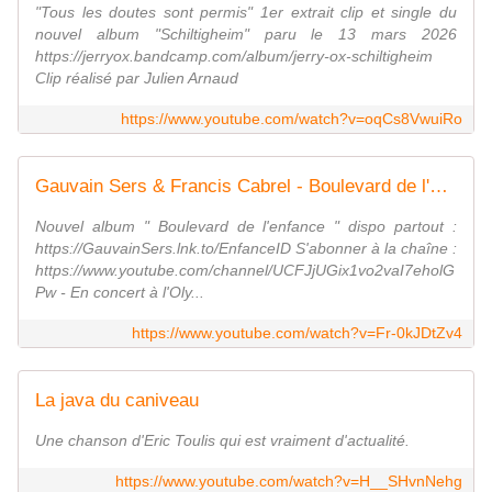
"Tous les doutes sont permis" 1er extrait clip et single du
nouvel album "Schiltigheim" paru le 13 mars 2026
https://jerryox.bandcamp.com/album/jerry-ox-schiltigheim
Clip réalisé par Julien Arnaud
https://www.youtube.com/watch?v=oqCs8VwuiRo
Gauvain Sers & Francis Cabrel - Boulevard de l'enfance
Nouvel album " Boulevard de l'enfance " dispo partout :
https://GauvainSers.lnk.to/EnfanceID S'abonner à la chaîne :
https://www.youtube.com/channel/UCFJjUGix1vo2vaI7eholG
Pw - En concert à l'Oly...
https://www.youtube.com/watch?v=Fr-0kJDtZv4
La java du caniveau
Une chanson d'Eric Toulis qui est vraiment d'actualité.
https://www.youtube.com/watch?v=H__SHvnNehg