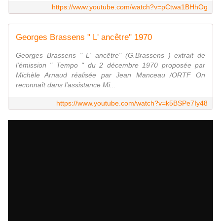
https://www.youtube.com/watch?v=pCtwa1BHhOg
Georges Brassens " L' ancêtre" 1970
Georges Brassens " L' ancêtre" (G.Brassens ) extrait de
l'émission " Tempo " du 2 décembre 1970 proposée par
Michèle Arnaud réalisée par Jean Manceau /ORTF On
reconnaît dans l'assistance Mi...
https://www.youtube.com/watch?v=k5BSPe7Iy48