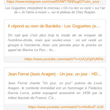
https://www.instagram.com/reel/DVWT76NDogO/?utm_source=ig_web_copy_link
Les Goguettes interprètent le morceau « On n’a rien vu venir » sur l’air
de « Je l’aime à mourir », sur le plateau de Chez Ruquier.
Il répond au nom de Bardella - Les Goguettes (en trio mais à quatre)
On sait que c'est plus trop la mode de se moquer de
l'extrême-droite, mais que voulez-vous : on est resté un
groupe à l'ancienne. Avec une pensée pour le procès en
appel de Marine Le Pen... #s...
https://www.youtube.com/watch?v=UvCyOpPyMOs
Jean Ferrat (louis Aragon) - Un jour, un jour - HD LIVE 1968
Jean Ferrat chante "Un jour, un jour" poème de Louis
Aragon. le contexte immédiat est un hommage à Federico
Garcia Lorca, poète espagnol assassiné en 1936 par la
milice fasciste de Franco. C'e...
https://www.youtube.com/watch?v=Hm8cd7-i1x0