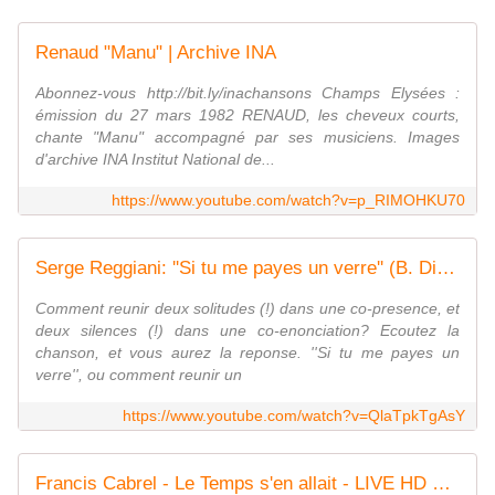
Renaud "Manu" | Archive INA
Abonnez-vous http://bit.ly/inachansons Champs Elysées :
émission du 27 mars 1982 RENAUD, les cheveux courts,
chante "Manu" accompagné par ses musiciens. Images
d'archive INA Institut National de...
https://www.youtube.com/watch?v=p_RIMOHKU70
Serge Reggiani: ''Si tu me payes un verre'' (B. Dimey/ C. Carol), 1975
Comment reunir deux solitudes (!) dans une co-presence, et
deux silences (!) dans une co-enonciation? Ecoutez la
chanson, et vous aurez la reponse. ''Si tu me payes un
verre'', ou comment reunir un
https://www.youtube.com/watch?v=QlaTpkTgAsY
Francis Cabrel - Le Temps s'en allait - LIVE HD ET HQ STEREO 1989