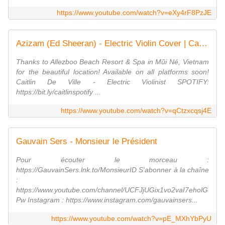
https://www.youtube.com/watch?v=eXy4rF8PzJE
Azizam (Ed Sheeran) - Electric Violin Cover | Caitlin De Ville
Thanks to Allezboo Beach Resort & Spa in Mũi Né, Vietnam
for the beautiful location! Available on all platforms soon!
Caitlin De Ville - Electric Violinist SPOTIFY:
https://bit.ly/caitlinspotify ...
https://www.youtube.com/watch?v=qCtzxcqsj4E
Gauvain Sers - Monsieur le Président
Pour écouter le morceau :
https://GauvainSers.lnk.to/MonsieurID S'abonner à la chaîne
:
https://www.youtube.com/channel/UCFJjUGix1vo2vaI7eholG
Pw Instagram : https://www.instagram.com/gauvainsers...
https://www.youtube.com/watch?v=pE_MXhYbPyU