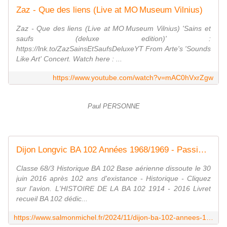
Zaz - Que des liens (Live at MO Museum Vilnius)
Zaz - Que des liens (Live at MO Museum Vilnius) 'Sains et
saufs (deluxe edition)' :
https://lnk.to/ZazSainsEtSaufsDeluxeYT From Arte's 'Sounds
Like Art' Concert. Watch here : ...
https://www.youtube.com/watch?v=mAC0hVxrZgw
Paul PERSONNE
Dijon Longvic BA 102 Années 1968/1969 - Passions de Michel
Classe 68/3 Historique BA 102 Base aérienne dissoute le 30
juin 2016 après 102 ans d'existance - Historique - Cliquez
sur l'avion. L'HISTOIRE DE LA BA 102 1914 - 2016 Livret
recueil BA 102 dédic...
https://www.salmonmichel.fr/2024/11/dijon-ba-102-annees-1968/1969.html