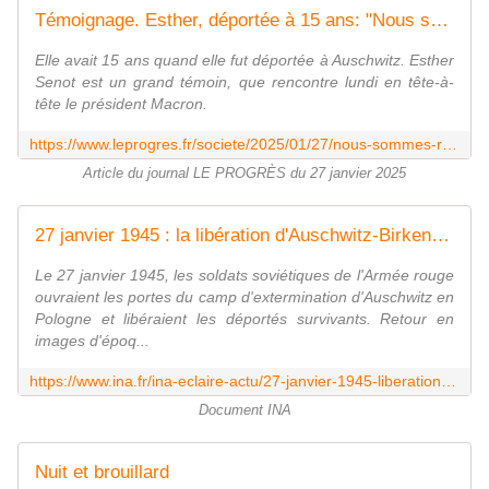
Témoignage. Esther, déportée à 15 ans: "Nous sommes revenus d'Auschwitz dans l'indifférence totale"
Elle avait 15 ans quand elle fut déportée à Auschwitz. Esther
Senot est un grand témoin, que rencontre lundi en tête-à-
tête le président Macron.
https://www.leprogres.fr/societe/2025/01/27/nous-sommes-revenus-d-auschwitz-dans-l-indifference-totale
Article du journal LE PROGRÈS du 27 janvier 2025
27 janvier 1945 : la libération d'Auschwitz-Birkenau par l'Armée rouge | INA
Le 27 janvier 1945, les soldats soviétiques de l'Armée rouge
ouvraient les portes du camp d'extermination d'Auschwitz en
Pologne et libéraient les déportés survivants. Retour en
images d'époq...
https://www.ina.fr/ina-eclaire-actu/27-janvier-1945-liberation-camp-de-concentration-auschwitz-birkenau-armee-rouge
Document INA
Nuit et brouillard