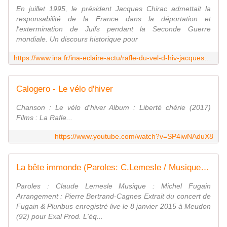
En juillet 1995, le président Jacques Chirac admettait la
responsabilité de la France dans la déportation et
l'extermination de Juifs pendant la Seconde Guerre
mondiale. Un discours historique pour
https://www.ina.fr/ina-eclaire-actu/rafle-du-vel-d-hiv-jacques-chirac-reconnait-les-fautes-du-passe
Calogero - Le vélo d'hiver
Chanson : Le vélo d'hiver Album : Liberté chérie (2017)
Films : La Rafle...
https://www.youtube.com/watch?v=SP4iwNAduX8
La bête immonde (Paroles: C.Lemesle / Musique: M.Fugain)
Paroles : Claude Lemesle Musique : Michel Fugain
Arrangement : Pierre Bertrand-Cagnes Extrait du concert de
Fugain & Pluribus enregistré live le 8 janvier 2015 à Meudon
(92) pour Exal Prod. L'éq...