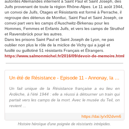
autorités Allemandes internent à Saint Paul et Saint Joseph, des
Juifs provenant de toute la région Rhône-Alpes. Le 11 août 1944,
un convoi de Juifs, Otages et Résistants est formé à Perrache, il
regroupe des détenus de Montluc, Saint Paul et Saint Joseph, ce
convoi part vers les camps d'Auschwitz-Birkenau pour les
Hommes, Femmes et Enfants Juifs, et vers les camps de Struthof
et Ravensbrück pour les autres.
Dans les prisons Saint Paul et Saint Joseph de Lyon, ne pas
oublier non plus le rôle de la miclice de Vichy qui a jugé et
fusillé ou guillotiné 51 résistants Français et Étrangers.
https://www.salmonmichel.fr/2016/09/devoir-de-memoire.html
___________________________________________________
Un été de Résistance - Episode 11 - Annonay, la Résistance attaque un train et sauve des déportés
Un fait unique de la Résistance française a eu lieu en
Ardèche, à l'été 1944 : elle a réussi à détourner un train qui
partait vers les camps de la mort. Avec le musée du Teil, on
revient ...
https://dai.ly/x92dvm6
Histoire héroïque d'une poignée de résistants intrépides.