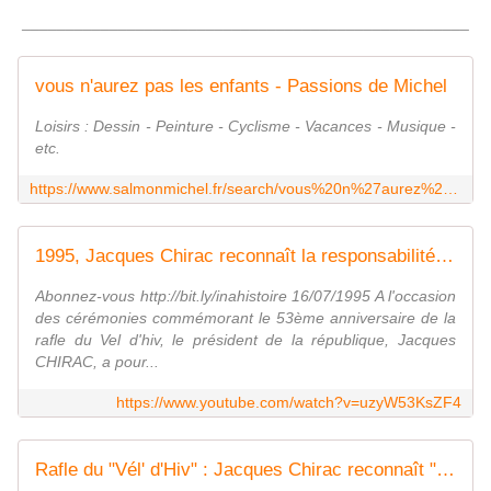
___________________________________________________
vous n'aurez pas les enfants - Passions de Michel
Loisirs : Dessin - Peinture - Cyclisme - Vacances - Musique -
etc.
https://www.salmonmichel.fr/search/vous%20n%27aurez%20pas%20les%20enfants/
1995, Jacques Chirac reconnaît la responsabilité de l'état dans la déportation | Archive INA
Abonnez-vous http://bit.ly/inahistoire 16/07/1995 A l'occasion
des cérémonies commémorant le 53ème anniversaire de la
rafle du Vel d'hiv, le président de la république, Jacques
CHIRAC, a pour...
https://www.youtube.com/watch?v=uzyW53KsZF4
Rafle du "Vél' d'Hiv" : Jacques Chirac reconnaît "les fautes du passé" | INA