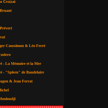
e Croizat
 Bruant
Prévert
rat
ger Caussimon & Léo Ferré
cudero
é - La Mémoire et la Mer
é - "Spleen" de Baudelaire
ragon
& Jean Ferrat
ichel
Mouloudji
*********************************