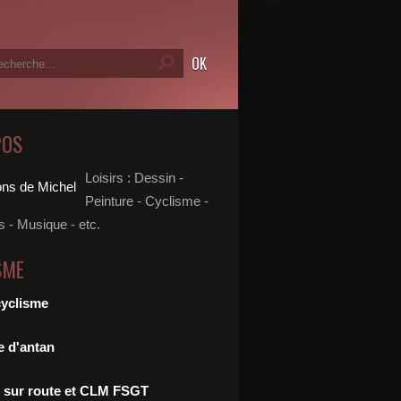
POS
Loisirs : Dessin -
Peinture - Cyclisme -
 - Musique - etc.
SME
cyclisme
e d'antan
 sur route et CLM FSGT