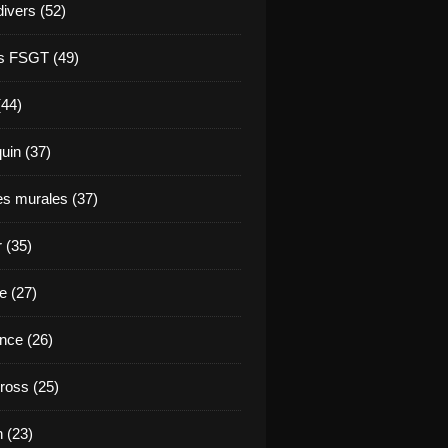
divers (52)
s FSGT (49)
(44)
in (37)
es murales (37)
 (35)
e (27)
nce (26)
ross (25)
 (23)