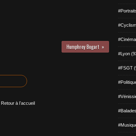
#Portrait
#Cyclism
#Cinéma
Humphrey Bogart
#Lyon (9
#FSGT (
#Politiqu
#Vénissi
Retour à l'accueil
#Balades
#Musique