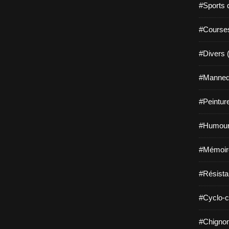
#Sports 
#Course
#Divers 
#Mannequ
#Peintur
#Humour
#Mémoir
#Résista
#Cyclo-c
#Chignon