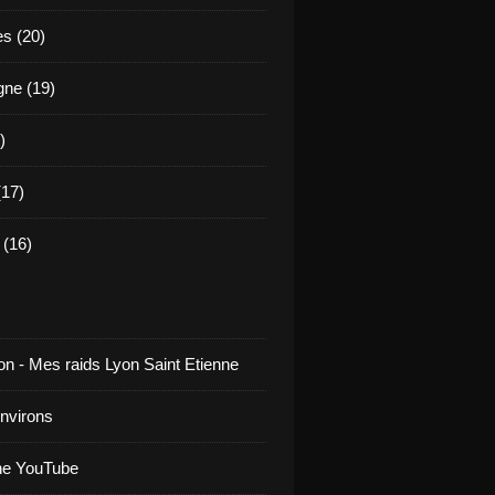
es (20)
ne (19)
)
17)
(16)
on - Mes raids Lyon Saint Etienne
environs
ne YouTube