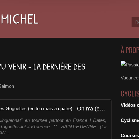
 MICHEL
À PRO
VU VENIR - LA DERNIÈRE DES
Vacances
 Salmon
CYCLI
Vidéos 
On n'a (encore) rien vu venir - Les Goguettes (en trio mais à quatre)
inquennat" en tournée partout en France ! Dates,
Cyclism
//Goguettes.lnk.to/Tournee ** SAINT-ETIENNE (La
AN...
Courses