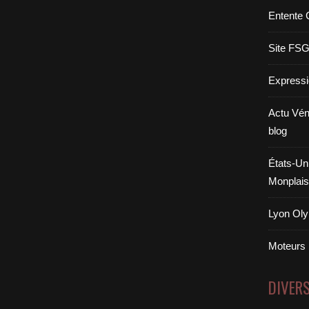
Entente 
Site FS
Expressi
Actu Vén
blog
États-Uni
Monplais
Lyon Oly
Moteurs
DIVER