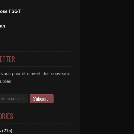
ross FSGT
man
ETTER
vous pour être averti des nouveaux
publiés.
ORIES
 (215)