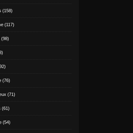
s (158)
e (117)
 (98)
3)
92)
e (76)
eux (71)
 (61)
 (54)