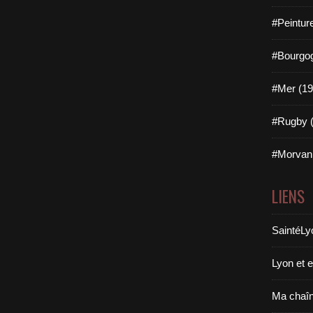
#Peintur
#Bourgog
#Mer (19
#Rugby (
#Morvan 
LIENS
SaintéLy
Lyon et 
Ma chaî