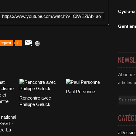
Cyclo-c
https://www.youtube.com/watch?v=CiWEZiAb_ao
Gentle
Repost
0
NEWSL
Abonnez-
articles 
Paul Personne
Rencontre avec
Email
Philippe Geluck
CATÉG
national
FSGT -
re-La-
#Dessins