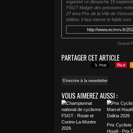
organisé ce dimanche 19 septembre 
FSGT Malgré des prévisions mété
27 ème Prix de la Ville de Vénissi
édition; Il faut relever le faible nom
http://www.ecmvv.fr/202
Grand Pr
PARTAGER CET ARTICLE
S'inscrire à la newsletter
VOUS AIMEREZ AUSSI :
Prix Cycliste
Houël - Prix 