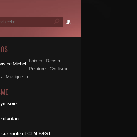
POS
Loisirs : Dessin -
Peinture - Cyclisme -
 - Musique - etc.
SME
cyclisme
e d'antan
 sur route et CLM FSGT