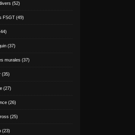
divers (52)
s FSGT (49)
(44)
in (37)
es murales (37)
 (35)
e (27)
nce (26)
ross (25)
 (23)