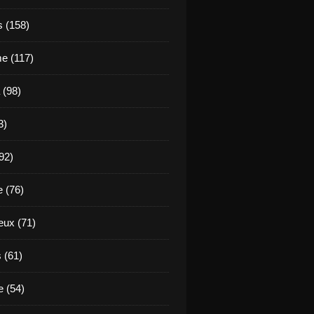
s (158)
e (117)
 (98)
3)
92)
e (76)
eux (71)
 (61)
 (54)