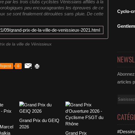
par les trois clubs cyclistes Vénissians affiliés à la
orologiques peu encourageantes les épreuves de ce
Cyclo-c
eux se sont finalement déroulées sans pluie. De cette
Gentle
1/09/grand-prix-de-la-ville-de-venissieux-2021.html
ix de la ville de Vénissieux
NEWSL
Repost
0
Abonnez-
articles 
Email
CATÉG
Grand Prix du GEIQ
 Marcel
2026
#Dessins
Dalkia
Grand Prix