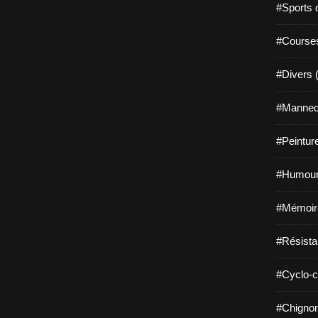
#Sports 
#Course
#Divers 
#Mannequ
#Peintur
#Humour
#Mémoir
#Résista
#Cyclo-c
#Chignon