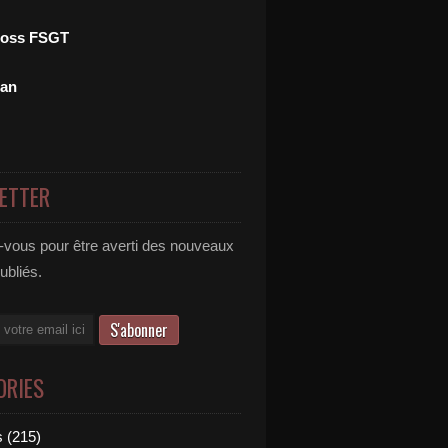
ross FSGT
man
ETTER
vous pour être averti des nouveaux
publiés.
ORIES
 (215)