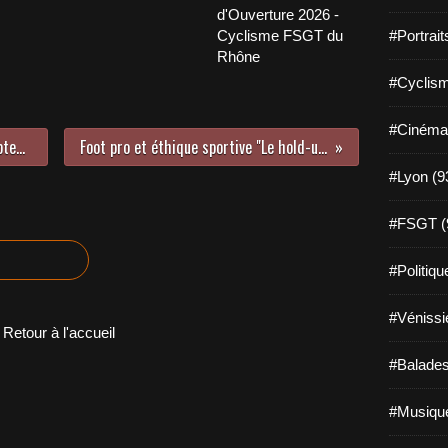
d'Ouverture 2026 -
Cyclisme FSGT du
#Portrait
Rhône
#Cyclism
#Cinéma
Les chronos de Corbas du cinq septembre 2021
Foot pro et éthique sportive "Le hold-up au Parc"
#Lyon (9
#FSGT (
#Politiqu
#Vénissi
Retour à l'accueil
#Balades
#Musique