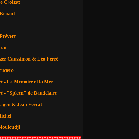
e Croizat
 Bruant
Prévert
rat
ger Caussimon & Léo Ferré
cudero
é - La Mémoire et la Mer
é - "Spleen" de Baudelaire
ragon
& Jean Ferrat
ichel
Mouloudji
*********************************