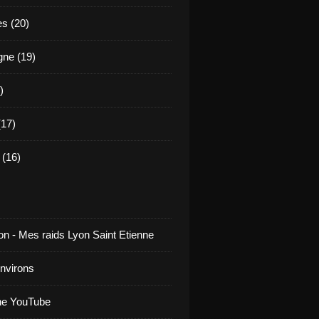
es (20)
ne (19)
)
17)
(16)
on - Mes raids Lyon Saint Etienne
environs
ne YouTube