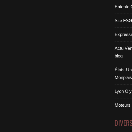
Entente 
Site FS
Expressi
Actu Vén
blog
États-Uni
Monplais
Lyon Oly
Moteurs
DIVER