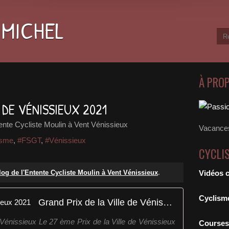
 MICHEL
À PRO
E DE VÉNISSIEUX 2021
ente Cycliste Moulin à Vent Vénissieux
Vacances
isme
,
#FSGT
,
#Vénissieux
CYCLI
log de l'Entente Cycliste Moulin à Vent Vénissieux
.
Vidéos 
Cyclism
Grand Prix de la Ville de Vénissieux 2021
 Vénissieux Le 27 ème Prix de la Ville de Vénissieux
Courses