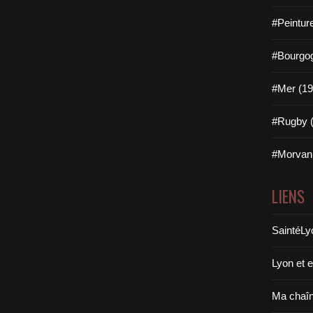
#Peintur
#Bourgog
#Mer (19
#Rugby (
#Morvan 
LIENS
SaintéLy
Lyon et 
Ma chaî