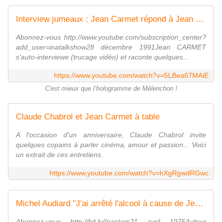
Interview jumeaux : Jean Carmet répond à Jean Carmet - Archive INA
Abonnez-vous http://www.youtube.com/subscription_center?
add_user=inatalkshow28 décembre 1991Jean CARMET
s'auto-interviewe (trucage vidéo) et raconte quelques...
https://www.youtube.com/watch?v=5LBea67MAiE
C'est mieux que l’hologramme de Mélenchon !
Claude Chabrol et Jean Carmet à table
A l'occasion d'un anniversaire, Claude Chabrol invite
quelques copains à parler cinéma, amour et passion... Voici
un extrait de ces entretiens.
https://www.youtube.com/watch?v=hXgRgwdRGwc
Michel Audiard "J'ai arrêté l'alcool à cause de Jean Carmet" | Archive INA
Abonnez-vous http://bit.ly/Inastars21 avril 1975Autour