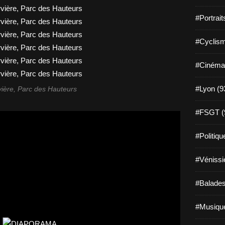
#Portrait
#Cyclism
#Cinéma
#Lyon (9
ière, Parc des Hauteurs
#FSGT (
#Politiqu
#Vénissi
#Balades
#Musique