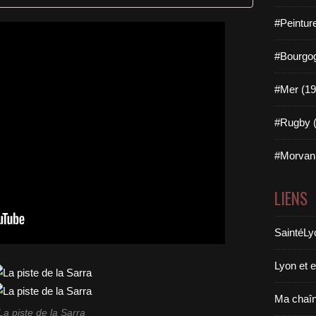
#Peintur
#Bourgog
#Mer (19
#Rugby (
#Morvan 
LIENS
SaintéLy
Lyon et 
Ma chaî
La piste de la Sarra