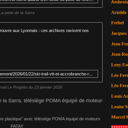
Ambrois
Aristide
La piste de la Sarra
Fréhel
En images. 
Jacques 
A
Jean Fer
u
t
Jean-Ro
r
e
Leny Es
f
https://www.leprogres.fr/environnement/2026/01/22/ski-trail-vtt-et-accrobranche-retour-sur-la-piste-de-la-sarra-sous-toutes-ses-formes
Léo Ferr
o
i
Léo Ferr
s
rnal Le Progrès du 23 janvier 2026
u
Louis A
n
arra, télésiège POMA équipé de moteurs PATAY
e
Louise M
p
i
Marcel 
s
t
*******