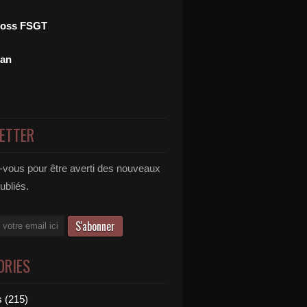
ross FSGT
man
ETTER
vous pour être averti des nouveaux
publiés.
ORIES
 (215)