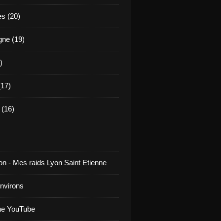
es (20)
ne (19)
)
17)
(16)
on - Mes raids Lyon Saint Etienne
environs
ne YouTube