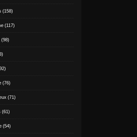
s (158)
e (117)
 (98)
3)
92)
e (76)
eux (71)
 (61)
 (54)