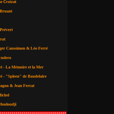
e Croizat
 Bruant
La piste de la Sarra rouvre aux Lyonnais : ces archives
Prévert
rat
ger Caussimon & Léo Ferré
cudero
é - La Mémoire et la Mer
é - "Spleen" de Baudelaire
ragon
& Jean Ferrat
ichel
Mouloudji
*********************************