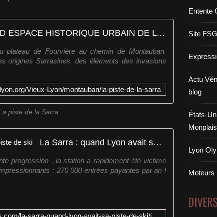
Entente 
La piste de la Sarra - GRAND ESPACE HISTORIQUE URBAIN DE LYON
Site FS
du plateau de Fourvière au chemin de Montauban.
Expressi
s origines Sarrasines, des éléments des invasions
Actu Vén
lyon.org/Vieux-Lyon/montauban/la-piste-de-la-sarra
blog
La piste de la Sarra
États-Uni
Monplais
La Sarra : quand Lyon avait sa piste de ski
Lyon Oly
te progression , la station a rapidement été victime
impressionnants : 270 000 entrées payantes par an !
Moteurs
DIVER
https://leprogres.shorthandstories.com/la-sarra-quand-lyon-avait-sa-piste-de-ski/index.html