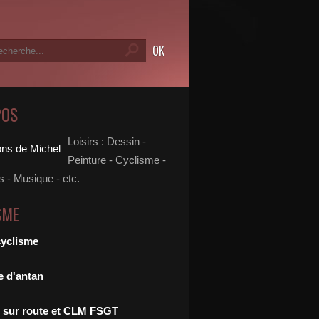
POS
Loisirs : Dessin -
Peinture - Cyclisme -
 - Musique - etc.
SME
cyclisme
e d'antan
 sur route et CLM FSGT