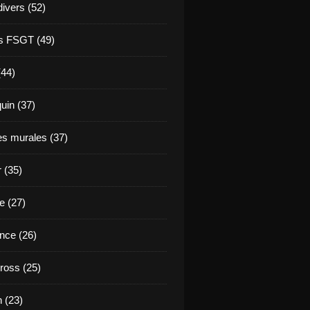
divers (52)
s FSGT (49)
(44)
in (37)
es murales (37)
 (35)
e (27)
nce (26)
ross (25)
 (23)