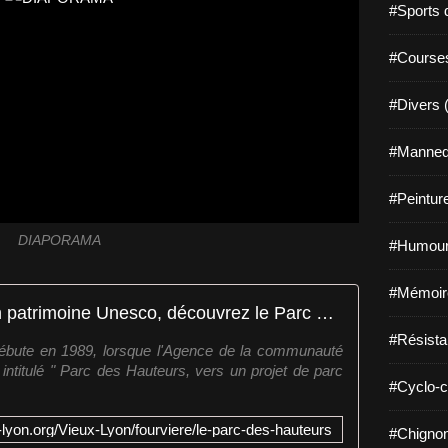
#Sports 
#Course
#Divers 
#Mannequ
#Peintur
DIAPORAMA
#Humour
#Mémoir
Le Parc des Hauteurs : Lyon patrimoine Unesco, découvrez le Parc des Hauteurs de Lyon
#Résista
débute en 1989, lorsque l'Agence de la communauté
intitulé " Parc des Hauteurs, vers un projet de parc
#Cyclo-c
-lyon.org/Vieux-Lyon/fourviere/le-parc-des-hauteurs
#Chignon