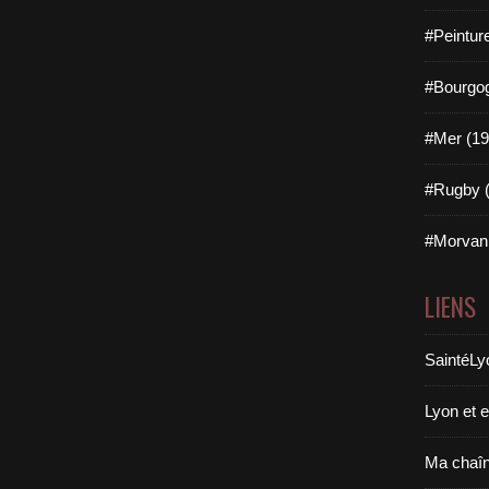
#Peintur
#Bourgog
#Mer (19
#Rugby (
#Morvan 
LIENS
SaintéLy
Lyon et 
Ma chaî