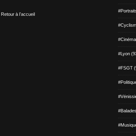
#Portrait
Retour à l'accueil
#Cyclism
#Cinéma
#Lyon (9
#FSGT (
#Politiqu
#Vénissi
#Balades
#Musique