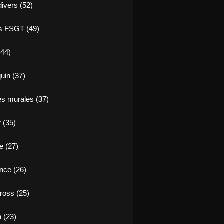
divers (52)
s FSGT (49)
(44)
in (37)
es murales (37)
 (35)
e (27)
nce (26)
ross (25)
 (23)