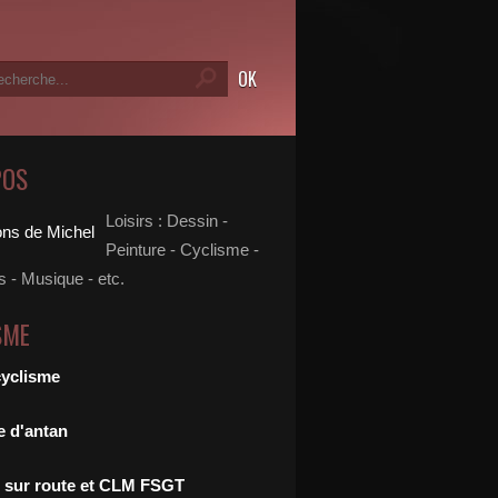
POS
Loisirs : Dessin -
Peinture - Cyclisme -
 - Musique - etc.
SME
cyclisme
e d'antan
 sur route et CLM FSGT