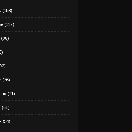
s (158)
e (117)
 (98)
3)
92)
e (76)
eux (71)
 (61)
 (54)