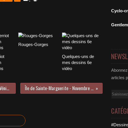
Cyclo-c
Gentle
Rouges-Gorges
NEWSL
iot
Quelques-uns de
n
mes dessins 6e
ns
vidéo
Abonnez-
articles 
Quand « Poupou » faisait étape à Vénissieux
Île de Sainte-Marguerite - Novembre 2019
Email
CATÉG
#Dessins