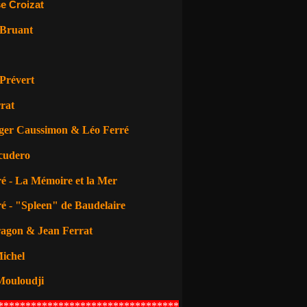
e Croizat
 Bruant
Prévert
rat
ger Caussimon & Léo Ferré
cudero
é - La Mémoire et la Mer
é - "Spleen" de Baudelaire
ragon
& Jean Ferrat
ichel
Mouloudji
*********************************