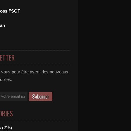
ross FSGT
man
ETTER
vous pour être averti des nouveaux
publiés.
ORIES
 (215)