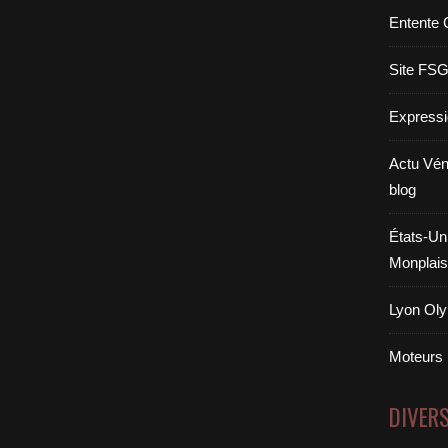
Entente 
Site FS
Expressi
Actu Vén
blog
États-Uni
Monplais
Lyon Oly
Moteurs
DIVER