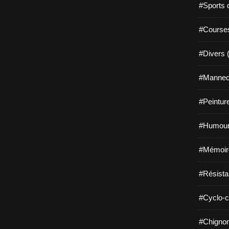
#Sports 
#Course
#Divers 
#Mannequ
#Peintur
#Humour
#Mémoir
#Résista
#Cyclo-c
#Chignon