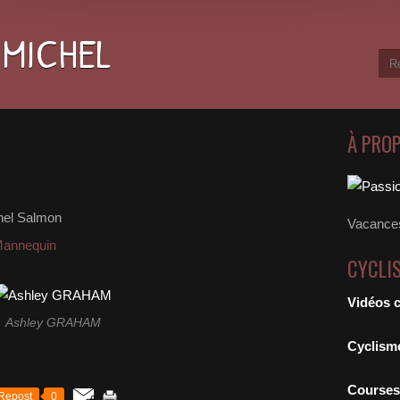
 MICHEL
À PRO
hel Salmon
Vacances
annequin
CYCLI
Vidéos 
Ashley GRAHAM
Cyclism
Courses
Repost
0