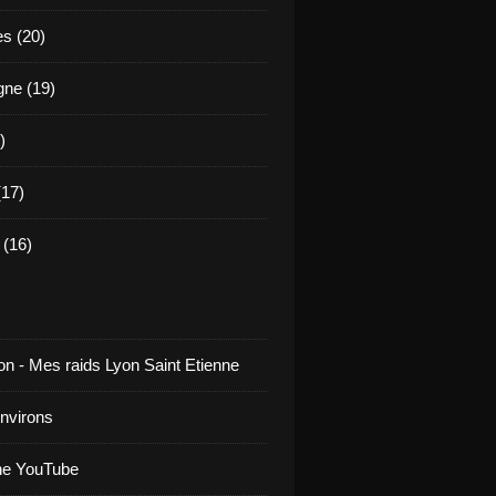
es (20)
ne (19)
)
17)
(16)
on - Mes raids Lyon Saint Etienne
environs
ne YouTube