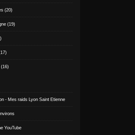
es (20)
ne (19)
)
17)
(16)
on - Mes raids Lyon Saint Etienne
environs
ne YouTube