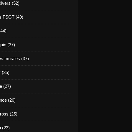
divers (52)
s FSGT (49)
(44)
in (37)
es murales (37)
 (35)
e (27)
nce (26)
ross (25)
 (23)