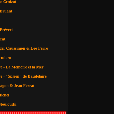
e Croizat
 Bruant
Prévert
rat
ger Caussimon & Léo Ferré
cudero
é - La Mémoire et la Mer
é - "Spleen" de Baudelaire
ragon
& Jean Ferrat
ichel
Mouloudji
*********************************