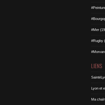
c
e
#Peintur
n
c
#Bourgog
i
é
#Mer (19
s
a
i
#Rugby (
n
s
#Morvan 
i
q
u
LIENS
e
l
SaintéLy
e
s
a
Lyon et 
d
h
Ma chaî
é