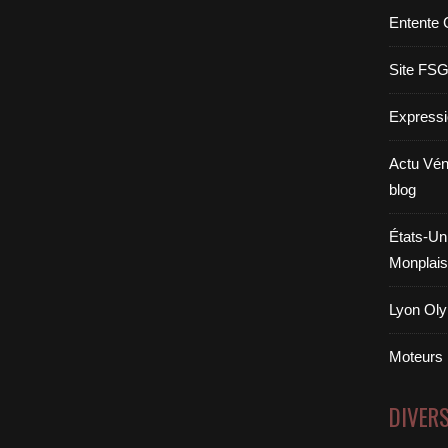
r
Entente 
e
n
t
Site FS
s
d
Expressi
u
c
Actu Vén
l
u
blog
b
.
États-Uni
A
Monplais
p
r
è
Lyon Oly
s
l
Moteurs
a
b
a
DIVER
l
a