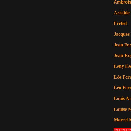
Ambrois
d
e
Aristide
,
n
Fréhel
o
Jacques 
u
s
Jean Fer
n
o
Jean-Ro
u
s
Leny Es
s
o
Léo Ferr
m
m
Léo Ferr
e
Louis A
s
r
Louise M
e
t
Marcel 
r
o
*******