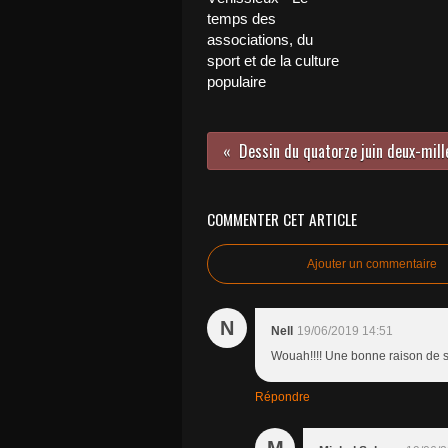
temps des
associations, du
sport et de la culture
populaire
Dessin du quatorze juin deux-mill
COMMENTER CET ARTICLE
Ajouter un commentaire
N
Nell
19/06/2019 14:51
Wouah!!!! Une bonne raison de se
Répondre