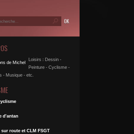
POS
Loisirs : Dessin -
Peinture - Cyclisme -
 - Musique - etc.
SME
cyclisme
 mardi dix-huit juin deux-mille-dix-neuf - Blog de l'Enten
e d'antan
 sur route et CLM FSGT