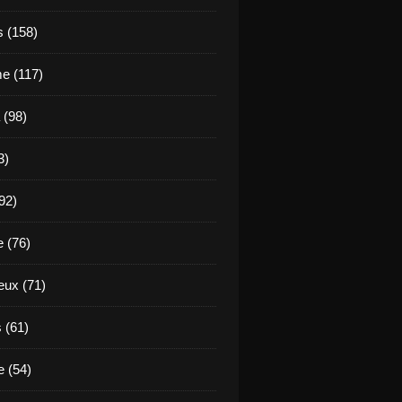
s (158)
e (117)
 (98)
3)
92)
e (76)
eux (71)
 (61)
 (54)