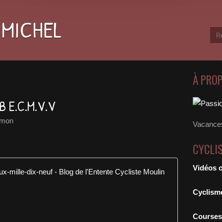
 MICHEL
À PRO
 E.C.M.V.V
lmon
Vacances
CYCLI
Vidéos 
Sortie club
E
Cyclism
n
c
Courses
e