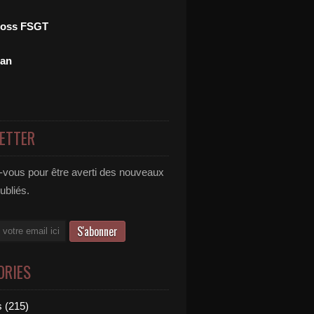
ross FSGT
man
ETTER
vous pour être averti des nouveaux
publiés.
ORIES
 (215)