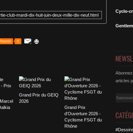
t
t
Cyclo-c
ie-club-mardi-dix-huit-juin-deux-mille-dix-neuf.html
e
m
Gentle
a
t
i
Repost
0
n
é
NEWSL
e
e
n
Abonnez-
s
articles 
o
l
e
Grand Prix du GEIQ
Email
i
 Marcel
2026
l
Dalkia
Grand Prix
l
CATÉG
d'Ouverture 2026 -
é
Cyclisme FSGT du
e
Rhône
,
#Dessins