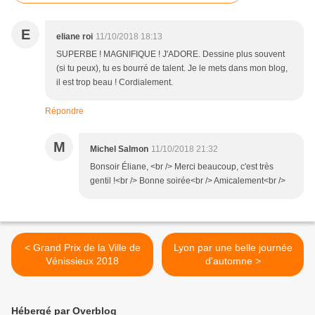
E
eliane roi
11/10/2018 18:13
SUPERBE ! MAGNIFIQUE ! J'ADORE. Dessine plus souvent
(si tu peux), tu es bourré de talent. Je le mets dans mon blog,
il est trop beau ! Cordialement.
Répondre
M
Michel Salmon
11/10/2018 21:32
Bonsoir Éliane, <br /> Merci beaucoup, c'est très
gentil !<br /> Bonne soirée<br /> Amicalement<br />
< Grand Prix de la Ville de
Lyon par une belle journée
Vénissieux 2018
d'automne >
Hébergé par Overblog