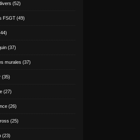
divers (52)
s FSGT (49)
(44)
in (37)
es murales (37)
 (35)
e (27)
nce (26)
ross (25)
 (23)