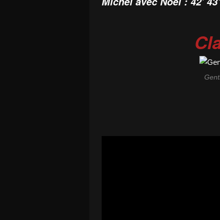
Michel avec Noël : 42' 43'
Cl
Gent