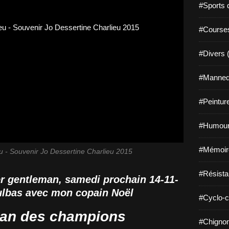
#Sports 
#Course
#Divers 
#Mannequ
#Peintur
#Humour
#Mémoir
 - Souvenir Jo Dessertine Charlieu 2015
#Résista
er gentleman, samedi prochain 14-11-
ulbas avec mon copain Noël
#Cyclo-c
an des champions
#Chignon