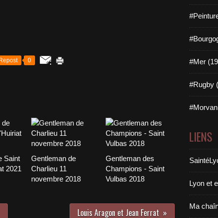
#Peintur
#Bourgog
Repost
0
#Mer (19
#Rugby (
#Morvan 
LIENS
 Saint
Gentleman de
Gentleman des
SaintéLy
at 2021
Charlieu 11
Champions - Saint
novembre 2018
Vulbas 2018
Lyon et 
Ma chaî
Louis Aragon et Jean Ferrat