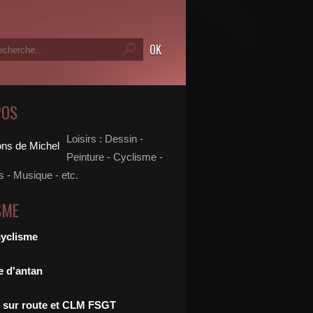
POS
Loisirs : Dessin -
Peinture - Cyclisme -
 - Musique - etc.
SME
cyclisme
e d'antan
 sur route et CLM FSGT