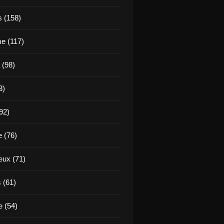
s (158)
e (117)
 (98)
3)
92)
e (76)
eux (71)
 (61)
 (54)