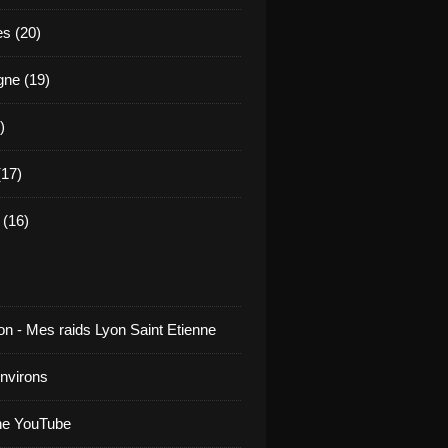
es (20)
ne (19)
)
17)
(16)
on - Mes raids Lyon Saint Etienne
environs
ne YouTube