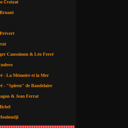
e Croizat
 Bruant
Prévert
rat
ger Caussimon & Léo Ferré
cudero
é - La Mémoire et la Mer
é - "Spleen" de Baudelaire
ragon
& Jean Ferrat
ichel
Mouloudji
*********************************