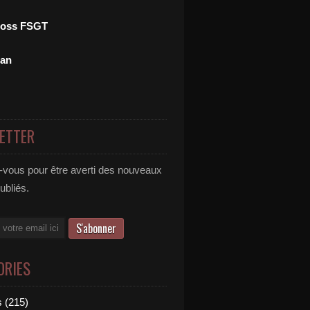
ross FSGT
man
ETTER
vous pour être averti des nouveaux
publiés.
ORIES
 (215)