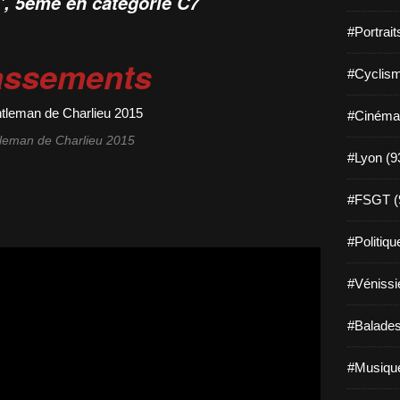
',
5ème en catégorie C7
#Portrait
assements
#Cyclism
#Cinéma
leman de Charlieu 2015
#Lyon (9
#FSGT (
#Politiqu
#Vénissi
#Balades
#Musique