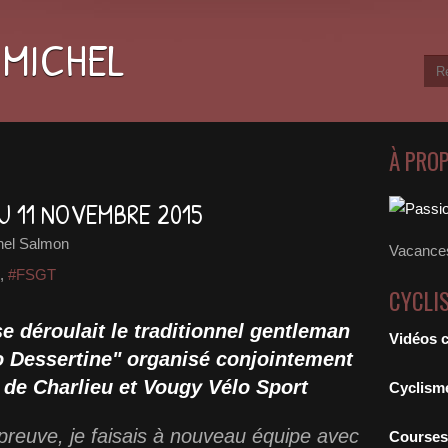
 MICHEL
À PRO
U 11 NOVEMBRE 2015
hel Salmon
Vacances
,
#FSGT
CYCLI
e déroulait le traditionnel gentleman
Vidéos 
o Dessertine" organisé conjointement
e de Charlieu et Vougy Vélo Sport
Cyclism
reuve, je faisais à nouveau équipe avec
Courses