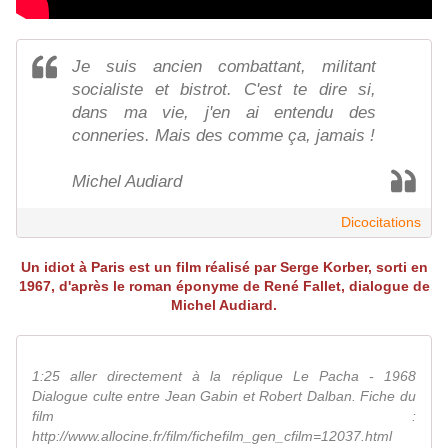
Je suis ancien combattant, militant
socialiste et bistrot. C'est te dire si,
dans ma vie, j'en ai entendu des
conneries. Mais des comme ça, jamais !
Michel Audiard
Dicocitations
Un idiot à Paris est un film réalisé par Serge Korber, sorti en
1967, d'après le roman éponyme de René Fallet, dialogue de
Michel Audiard.
1:25 aller directement à la réplique Le Pacha - 1968
Dialogue culte entre Jean Gabin et Robert Dalban. Fiche du
film :
http://www.allocine.fr/film/fichefilm_gen_cfilm=12037.html