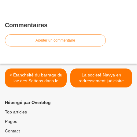
Commentaires
Ajouter un commentaire
< Étanchéité du barrage du
La société Navya en
lac des Settons dans le
redressement judiciaire
morvan
cherche repreneur >
Hébergé par Overblog
Top articles
Pages
Contact