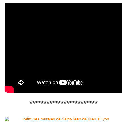
************************